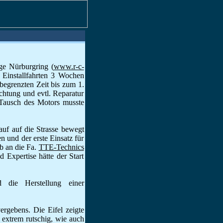
ge Nürburgring (
www.r-c-
 Einstallfahrten 3 Wochen
egrenzten Zeit bis zum 1.
chtung und evtl. Reparatur
Tausch des Motors musste
uf auf die Strasse bewegt
n und der erste Einsatz für
b an die Fa.
TTE-Technics
d Expertise hätte der Start
d die Herstellung einer
rgebens. Die Eifel zeigte
d extrem rutschig, wie auch