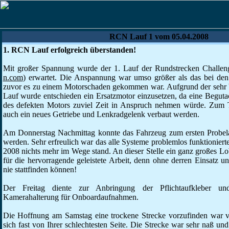
RCN Lauf 1 vom 05.04.2008
1. RCN Lauf erfolgreich überstanden!
Mit großer Spannung wurde der 1. Lauf der Rundstrecken Challen
n.com
) erwartet. Die Anspannung war umso größer als das bei den
zuvor es zu einem Motorschaden gekommen war. Aufgrund der sehr b
Lauf wurde entschieden ein Ersatzmotor einzusetzen, da eine Beguta
des defekten Motors zuviel Zeit in Anspruch nehmen würde. Zum 
auch ein neues Getriebe und Lenkradgelenk verbaut werden.
Am Donnerstag Nachmittag konnte das Fahrzeug zum ersten Probela
werden. Sehr erfreulich war das alle Systeme problemlos funktionierte
2008 nichts mehr im Wege stand. An dieser Stelle ein ganz großes Lo
für die hervorragende geleistete Arbeit, denn ohne derren Einsatz un
nie stattfinden können!
Der Freitag diente zur Anbringung der Pflichtaufkleber un
Kamerahalterung für Onboardaufnahmen.
Die Hoffnung am Samstag eine trockene Strecke vorzufinden war ve
sich fast von Ihrer schlechtesten Seite. Die Strecke war sehr naß un