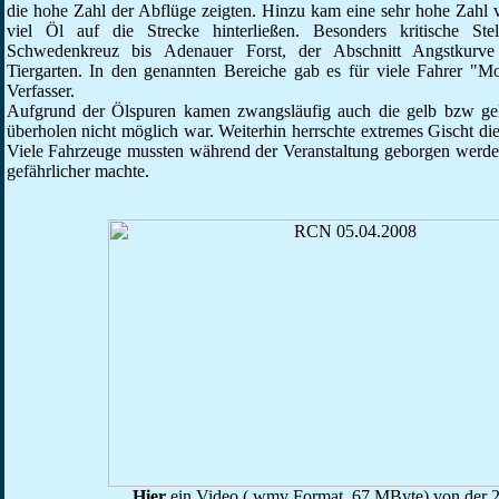
die hohe Zahl der Abflüge zeigten. Hinzu kam eine sehr hohe Zahl 
viel Öl auf die Strecke hinterließen. Besonders kritische St
Schwedenkreuz bis Adenauer Forst, der Abschnitt Angstkurv
Tiergarten. In den genannten Bereiche gab es für viele Fahrer "
Verfasser.
Aufgrund der Ölspuren kamen zwangsläufig auch die gelb bzw gelb
überholen nicht möglich war. Weiterhin herrschte extremes Gischt die
Viele Fahrzeuge mussten während der Veranstaltung geborgen werd
gefährlicher machte.
Hier
ein Video (.wmv Format, 67 MByte) von der 2