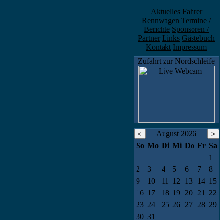
Aktuelles
Fahrer
Rennwagen
Termine /
Berichte
Sponsoren /
Partner
Links
Gästebuch
Kontakt
Impressum
Zufahrt zur Nordschleife
August 2026
So
Mo
Di
Mi
Do
Fr
Sa
1
2
3
4
5
6
7
8
9
10
11
12
13
14
15
16
17
18
19
20
21
22
23
24
25
26
27
28
29
30
31